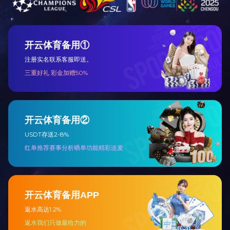
农业水利气象系统
林业气象现代化平台
12-28
林业智慧气象地理信息系统
12-28
水利气象GIS系统开发
12-28