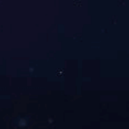
6、洪水淹没
系统利用防汛预
7、中小河流域
系统会根据山
分享到：