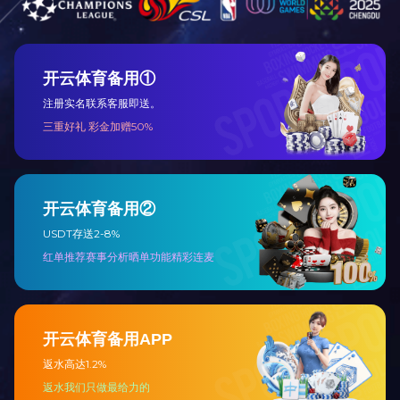
农业水利气象系统
农业气象服务产品软件开发
12-28
环保智慧气象GIS系统开发
12-28
梦图地理智慧气象平台
12-28
环保专业气象产品软件开发
12-28
农业气象预警信息系统平台
12-28