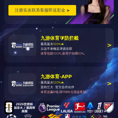
气象类
地灾类
DMGIS玉
在线客服
其他
服务热线
非标定制+
没有合适产品？
星空在线登录官网_星空（中国）
微信咨询
专业团队
为您
定制
更匹配的
产品
免费获取定制方案>
DMGIS云
返回顶部