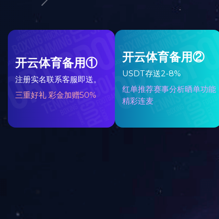
平台类
气象类
地灾类
DMGIS玉林市
其他
非标定制+
没有合适产品？
星空在线登录官网_星空（中国）
专业团队
为您
定制
更匹配的
产品
免费获取定制方案>
DMGIS云南省