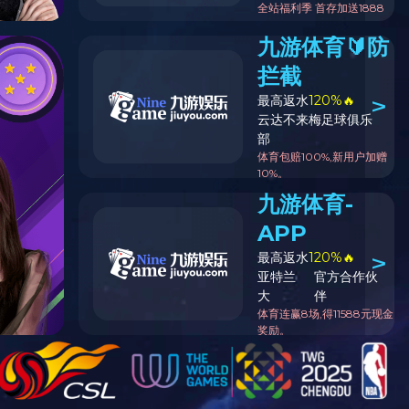
 实力有口皆碑
有特色的
GI
S
二次
开发
软件 从结构上看
气象
。。
亲排起。我国
气象
方面做