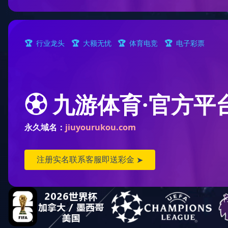
交通气象、林
来自
我国
气象
方面做
地理信息系统
比较晚。
气象
方面最主要的是要讲各
案例分类