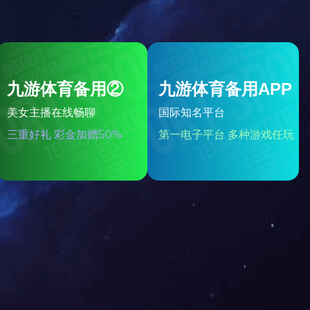
在线客服
预警系统
DMGIS云南省昭通市烤烟气象服务系统
服务热线
微信咨询
返回顶部
务系统
DMGIS甘肃省庆阳农业气象服务系统