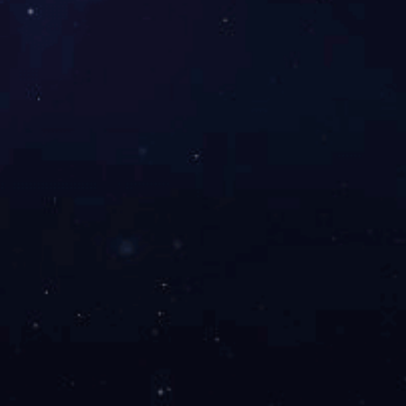
8
城市内涝专业气象DMGIS平台
12-28
能
8
地灾智慧气象平台
12-28
能
8
城市内涝智慧气象信息系统平台
12-28
能
8
消防气象产品软件开发
12-28
能
线登录官网_星空（中国）
|
产品服务
|
经典案例
|
行业应用
|
总)
路101号致远国际商务大厦南楼503室
（中国）专业从事地理信息系统平台研发及行业应用软件开发, 欢迎来电
料名字
|
湖州不锈钢定制厂家
|
鹰潭钢制甲级防火门报价
|
12伏电源是交
灯厂家
|
VS工厂
|
嘉孕优育
|
VS厂顶级复刻手表官网
|
角接触球轴承
|
飞