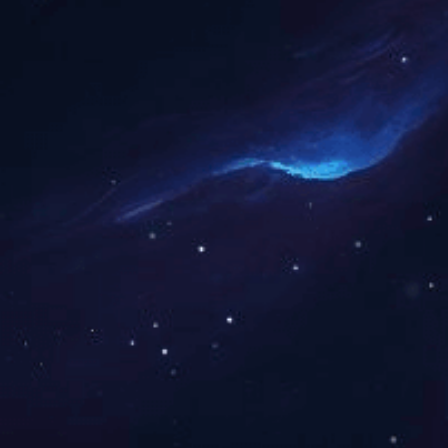
农业水利气象系统
水利智慧气象平台
12-2
水利智慧气象DMGIS平台
12-2
水利智慧气象地理信息系统
12-2